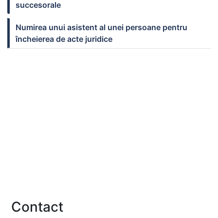
succesorale
Numirea unui asistent al unei persoane pentru
încheierea de acte juridice
Linkuri utile
U.N.N.P.R.
Institutul Notarial Român
Rețeaua Notarială Europeană
Notarii Europei
Uniunea Internațională a Notarilor
A.R.E.R.T.
Contact