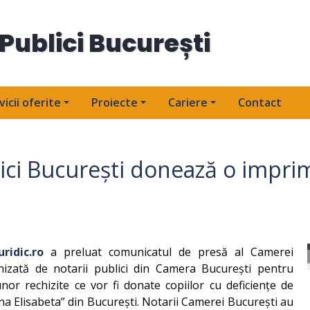
Publici București
vicii oferite
Proiecte
Cariere
Contact
ci București donează o imprima
ridic.ro
a preluat comunicatul de presă al Camerei
nizată de notarii publici din Camera București pentru
or rechizite ce vor fi donate copiilor cu deficiențe de
na Elisabeta” din București. Notarii Camerei București au