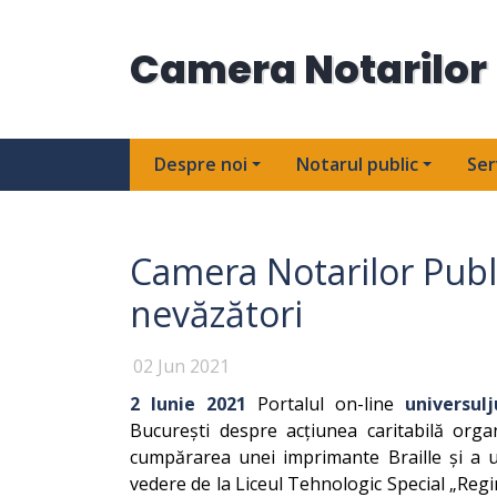
Camera Notarilor 
Despre noi
Notarul public
Ser
Camera Notarilor Publi
nevăzători
02 Jun 2021
2 Iunie 2021
Portalul on-line
universulju
București despre acțiunea caritabilă orga
cumpărarea unei imprimante Braille și a un
vedere de la Liceul Tehnologic Special „Regi