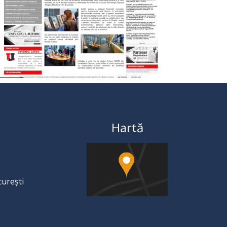
Hartă
curești