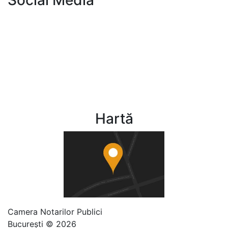
Social Media
CNPB
Publicația Notar de București
Fundația Notar 2006
CNPB
Fundația Notar 2006
Hartă
Camera Notarilor Publici
GDPR
Politica
București © 2026
cookies