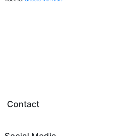
Linkuri utile
U.N.N.P.R.
Institutul Notarial Român
Rețeaua Notarială Europeană
Notarii Europei
Uniunea Internațională a Notarilor
A.R.E.R.T.
Contact
Contact