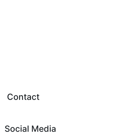
Linkuri utile
U.N.N.P.R.
Institutul Notarial Român
Rețeaua Notarială Europeană
Notarii Europei
Uniunea Internațională a Notarilor
A.R.E.R.T.
Contact
Contact
Social Media