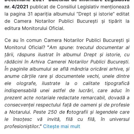
nr. 4/2021
publicat de Consiliul Legislativ menționează
la pagina 31 apariția albumului ”Drept și istorie” editat
de Camera Notarilor Publici București și tipărit la
editura Monitorului Oficial.
Ce au în comun Camera Notarilor Publici București și
Monitorul Oficial?
”
Am spune: trecutul documentar al
țării, răspuns ilustrat în albumul Drept și istorie, cu
rădăcini în Arhiva Camerei Notarilor Publici București.
În paginile albumului se află
mândria oricărei arhive, și
anume cărțile rare și documentele vechi, unele dintre
ele olografe, ilustrate la o calitate tipografică
indispensabilă unei astfel de lucrări, care aduc în
prezent acte notariale redactate remarcabil, dovadă a
consecvenței respectului față de oameni și de profesie
a Notarului. Peste 250 de
f
otografii și legendele care
le însoțesc vă invită, filă cu filă, în universul
profesioniștilor
.”
Citește mai mult