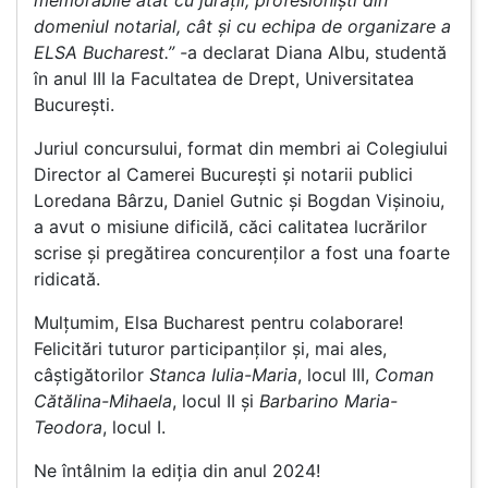
memorabile atât cu jurații, profesioniști din
domeniul notarial, cât și cu echipa de organizare a
ELSA Bucharest.” -
a declarat Diana Albu, studentă
în anul III la Facultatea de Drept, Universitatea
București.
Juriul concursului, format din membri ai Colegiului
Director al Camerei București și notarii publici
Loredana Bârzu, Daniel Gutnic și Bogdan Vișinoiu,
a avut o misiune dificilă, căci calitatea lucrărilor
scrise și pregătirea concurenților a fost una foarte
ridicată.
Mulțumim, Elsa Bucharest pentru colaborare!
Felicitări tuturor participanților și, mai ales,
câștigătorilor
Stanca Iulia-Maria
, locul III,
Coman
Cătălina-Mihaela
, locul II și
Barbarino Maria-
Teodora
, locul I.
Ne întâlnim la ediția din anul 2024!