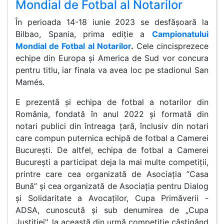
Mondial de Fotbal al Notarilor
În perioada 14-18 iunie 2023 se desfășoară la
Bilbao, Spania, prima ediție a
Campionatului
Mondial de Fotbal al Notarilor
.
Cele cincisprezece
echipe din Europa și America de Sud vor concura
pentru titlu, iar finala va avea loc pe stadionul San
Mamés.
E prezentă și echipa de fotbal a notarilor din
România, fondată în anul 2022 și formată din
notari publici din întreaga țară, înclusiv din notari
care compun puternica echipă de fotbal a Camerei
București. De altfel, echipa de fotbal a Camerei
București a participat deja la mai multe competiții,
printre care cea organizată de Asociația ”Casa
Bună” și cea organizată de Asociația pentru Dialog
și Solidaritate a Avocaților, Cupa Primăverii -
ADSA, cunoscută și sub denumirea de „Cupa
Justiției", la această din urmă competiție câștigând