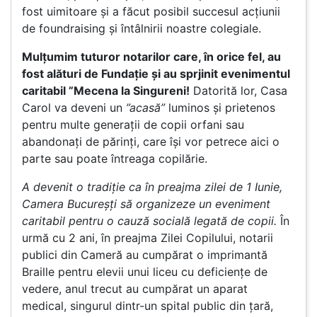
fost uimitoare și a făcut posibil succesul acțiunii
de foundraising și întâlnirii noastre colegiale.
Mulțumim tuturor notarilor care, în orice fel, au
fost alături de Fundație și au sprjinit evenimentul
caritabil ”Mecena la Singureni!
Datorită lor, Casa
Carol va deveni un
”acasă”
luminos și prietenos
pentru multe generații de copii orfani sau
abandonați de părinți, care își vor petrece aici o
parte sau poate întreaga copilărie.
A devenit o tradiție ca în preajma zilei de 1 Iunie,
Camera Bucureșți să organizeze un eveniment
caritabil pentru o cauză socială legată de copii.
În
urmă cu 2 ani, în preajma Zilei Copilului, notarii
publici din Cameră au cumpărat o imprimantă
Braille pentru elevii unui liceu cu deficiențe de
vedere, anul trecut au cumpărat un aparat
medical, singurul dintr-un spital public din țară,