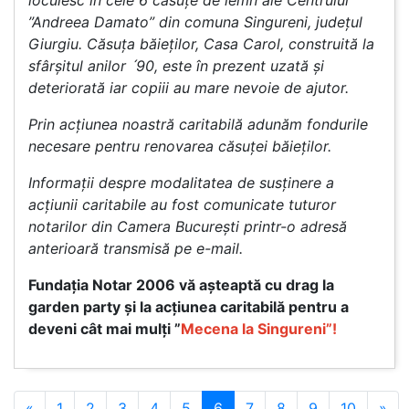
locuiesc în cele 6 căsuțe de lemn ale Centrului
”Andreea Damato” din comuna Singureni, județul
Giurgiu.
Căsuța băieților, Casa Carol, construită la
sfârșitul anilor ˊ90, este în prezent uzată și
deteriorată iar copiii au mare nevoie de ajutor.
Prin acțiunea noastră caritabilă adunăm fondurile
necesare pentru renovarea căsuței băieților.
Informații despre modalitatea de susținere a
acțiunii caritabile au fost comunicate tuturor
notarilor din Camera București printr-o adresă
anterioară transmisă pe e-mail.
Fundația Notar 2006 vă așteaptă cu drag la
garden party și la acțiunea caritabilă pentru a
deveni cât mai mulți ”
Mecena la Singureni”!
«
1
2
3
4
5
6
7
8
9
10
»