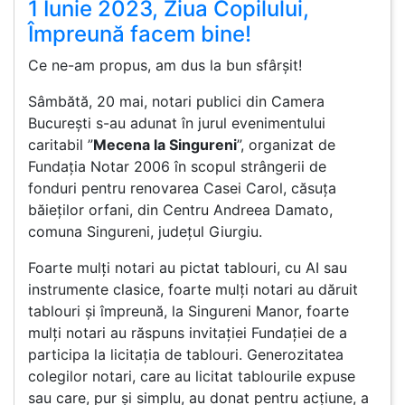
1 Iunie 2023, Ziua Copilului,
Împreună facem bine!
Ce ne-am propus, am dus la bun sfârșit!
Sâmbătă, 20 mai, notari publici din Camera
București s-au adunat în jurul evenimentului
caritabil ”
Mecena la Singureni
”, organizat de
Fundația Notar 2006 în scopul strângerii de
fonduri pentru renovarea Casei Carol, căsuța
băieților orfani, din Centru Andreea Damato,
comuna Singureni, județul Giurgiu.
Foarte mulți notari au pictat tablouri, cu AI sau
instrumente clasice, foarte mulți notari au dăruit
tablouri și împreună, la Singureni Manor, foarte
mulți notari au răspuns invitației Fundației de a
participa la licitația de tablouri. Generozitatea
colegilor notari, care au licitat tablourile expuse
sau care, pur și simplu, au donat pentru acțiune, a