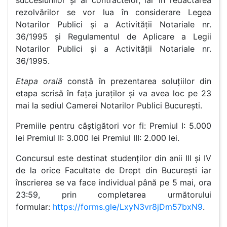
succesiunilor și al contractelor, iar în redactarea
rezolvărilor se vor lua în considerare Legea
Notarilor Publici și a Activității Notariale nr.
36/1995 și Regulamentul de Aplicare a Legii
Notarilor Publici și a Activității Notariale nr.
36/1995.
Etapa orală
constă în prezentarea soluțiilor din
etapa scrisă în fața juraților și va avea loc pe 23
mai la sediul Camerei Notarilor Publici București.
Premiile pentru câștigători vor fi: Premiul I: 5.000
lei Premiul II: 3.000 lei Premiul III: 2.000 lei.
Concursul este destinat studenților din anii III și IV
de la orice Facultate de Drept din București iar
înscrierea se va face individual până pe 5 mai, ora
23:59, prin completarea următorului
formular:
https://forms.gle/LxyN3vr8jDm57bxN9
.