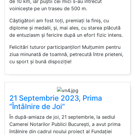
de 10 km, iar puștii cei mici s-au întrecut
voinicește pe un traseu de 500 m.
Câștigători am fost toți, premiați la finiș, cu
diplome și medalii, și, mai ales, cu starea plăcută
de entuziasm și fericire după un efort fizic intens.
Felicitări tuturor participanților! Mulțumim pentru
ziua minunată de toamnă, petrecută între prieteni,
cu sport și bună dispoziție!
21 Septembrie 2023, Prima
”Întâlnire de Joi”
În după-amiaza de joi, 21 septembrie, la sediul
Camerei Notarilor Publici București, a avut prima
întâlnire din cadrul noului proiect al Fundației