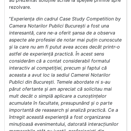
au prezentat soluțiile scrise la spețele primite spre
rezolvare.
”
Experiența din cadrul Case Study Competition by
Camera Notarilor Publici București a fost una
interesantă, care ne-a oferit șansa de a observa
aspecte ale profesiei de notar mai puțin cunoscute
și la care nu am fi putut avea acces decât printr-o
astfel de experiență practică. În acest sens
considerăm că a contat considerabil formatul
interactiv al competiției, precum și faptul că
aceasta a avut loc la sediul Camerei Notarilor
Publici din București. Temele abordate ni s-au
părut ofertante și am apreciat că solicitau mai
mult decât o simplă aplicare a cunoștințelor
acumulate în facultate, presupunând și o parte
importantă de reasearch și analiză practică. Ce a
întregit această experiență a fost organizarea
minuțioasă evenimentului, datorată interacțiunilor