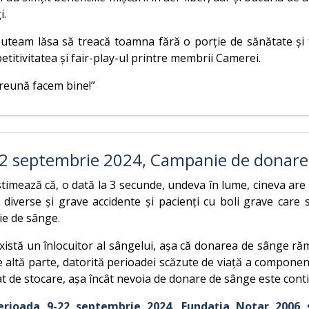
i.
uteam lăsa să treacă toamna fără o porție de sănătate și 
titivitatea și fair-play-ul printre membrii Camerei.
reună facem bine!”
2 septembrie 2024, Campanie de donare
timează că, o dată la 3 secunde, undeva în lume, cineva are
 diverse și grave accidente și pacienți cu boli grave care 
ie de sânge.
istă un înlocuitor al sângelui, așa că donarea de sânge răm
e altă parte, datorită perioadei scăzute de viață a compone
at de stocare, așa încât nevoia de donare de sânge este cont
erioada 9-22 septembrie 2024
,
Fundația Notar 2006 ș