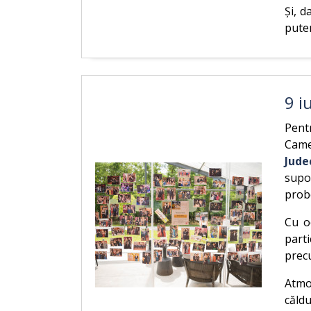
Și, 
putem
9 i
Pent
Came
Jude
supo
prob
Cu o
parti
precu
Atmos
căld