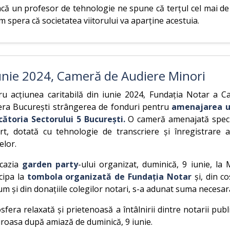
dacă un profesor de tehnologie ne spune că terțul cel mai d
 spera că societatea viitorului va aparține acestuia.
unie 2024, Cameră de Audiere Minori
ru acțiunea caritabilă din iunie 2024, Fundația Notar a 
ra București strângerea de fonduri pentru
amenajarea u
cătoria Sectorului 5 București.
O cameră amenajată specif
rt, dotată cu tehnologie de transcriere și înregistrare 
elor.
cazia
garden party
-ului organizat, duminică, 9 iunie, la
cipa la
tombola organizată de Fundația Notar
și, din co
m și din donațiile colegilor notari, s-a adunat suma necesar
fera relaxată și prietenoasă a întâlnirii dintre notarii publ
uroasa după amiază de duminică, 9 iunie.