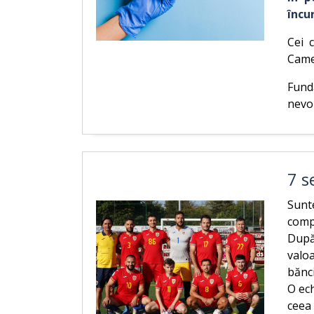
încu
Cei 
Came
Funda
nevoi
7 s
Sunt
compe
După 
valoa
bănc
O ech
ceea 