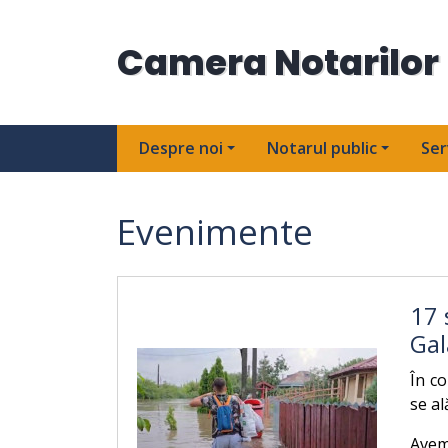
Camera Notarilor 
Despre noi
Notarul public
Ser
Evenimente
17 
Gal
În co
se al
Avem 