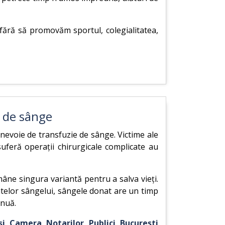
fără să promovăm sportul, colegialitatea,
 de sânge
 nevoie de transfuzie de sânge. Victime ale
suferă operații chirurgicale complicate au
âne singura variantă pentru a salva vieți.
ntelor sângelui, sângele donat are un timp
inuă.
i Camera Notarilor Publici București