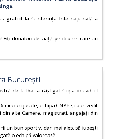
sânge
.
es gratuit la Conferința Internațională a
! Fiți donatori de viață pentru cei care au
ra București
stră de fotbal a câștigat Cupa în cadrul
 6 meciuri jucate, echipa CNPB și-a dovedit
i din alte Camere, magistrați, angajați din
i un bun sportiv, dar, mai ales, să iubești
 legată o echipă valoroasă!