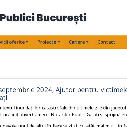
Publici București
vicii oferite
Proiecte
Cariere
Contact
septembrie 2024, Ajutor pentru victimele
ați
ntextul inundațiilor catastrofale din ultimele zile din județu
ătură inițiativei Camerei Notarilor Publici Galați și sprijină ef
nevoie unul de altul în fiecare zi și, cu atât mai mult, în f