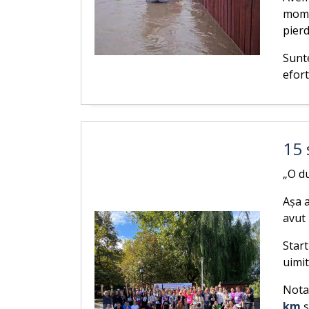
mome
pierd
Sunte
efort
15 
„O du
Așa a
avut
Start
uimit
Notar
km
ș