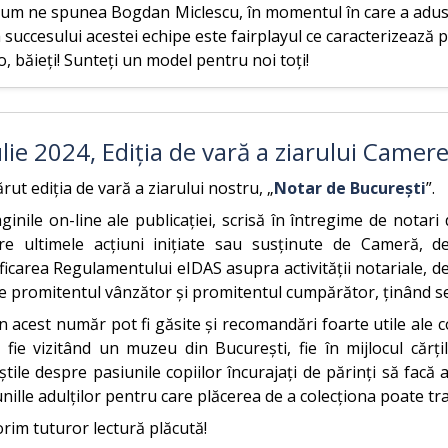
cum ne spunea Bogdan Miclescu, în momentul în care a adus
 succesului acestei echipe este fairplayul ce caracterizează p
, băieți! Sunteți un model pentru noi toți!
ulie 2024, Ediția de vară a ziarului Camere
rut ediția de vară a ziarului nostru, „
Notar de București
”.
ginile on-line ale publicației, scrisă în întregime de notari 
re ultimele acțiuni inițiate sau susținute de Cameră, 
icarea Regulamentului eIDAS asupra activității notariale, des
re promitentul vânzător și promitentul cumpărător, ținând s
n acest număr pot fi găsite și recomandări foarte utile ale 
, fie vizitând un muzeu din București, fie în mijlocul cărț
tile despre pasiunile copiilor încurajați de părinți să fac
nille adulților pentru care plăcerea de a colecționa poate tra
rim tuturor lectură plăcută!