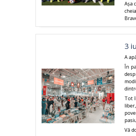
Așa 
cheia
Bravo
3 i
A apă
În pa
desp
modif
dint
Tot î
liber
poveș
pasiu
Vă do