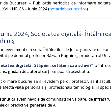
r de București – Publicație periodică de informare editat
XVIII NR. 86 – iunie 2024 (
notardebucuresti.ro
)
iunie 2024, Societatea digitală- Întâlnire
hiniș
u eveniment din seria Întâlnirilor de Joi organizate de Funda
vitat pe domnul profesor Răzvan Rughiniș, prodecan al Univer
ietatea digitală, Stăpâni, cetățeni sau sclavi?”
o întreba
ns, ghidați de autorul cărții ce poartă acest titlu.
st o mare bucurie să îl revedem pe dl. profesor, să îl ascu
 afecta viața personală și profesională tehnologia, în special 
ținut că avem nevoie de comunități de valoare, de infrastru
elor predictive generate de AI.