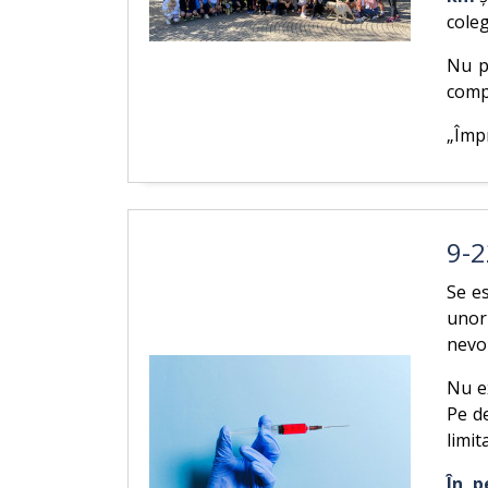
coleg
Nu p
compe
„Împ
9-2
Se es
unor
nevo
Nu ex
Pe d
limit
În p