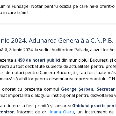
umim Fundației Notar pentru ocazia pe care ne-a oferit-o 
 în care trăim!
unie 2024, Adunarea Generală a C.N.P.B.
tă, 8 iunie 2024, la sediul Auditorium Pallady, a avut loc 
rezența a
458 de notari publici
din municipiul București și 
ești au fost dezbătute subiecte de actualitate pentru profe
uri de notari pentru Camera București și au fost luate măsu
mează să aibă loc pentru desemnarea reprezentantului C.N.P.B
 onorat cu prezența domnul
George Șerban, Secretar d
niat importanța dialogului instituțional pentru dezvoltarea v
re interes a fost primită și lansarea
Ghidului practic pen
enitor
, întocmit de dr.
Ioana Olaru
, un instrument de 