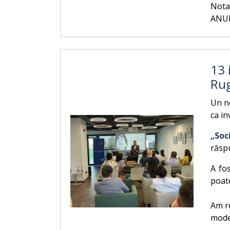
Nota
ANUL 
13 
Rug
Un no
ca in
„Soc
răspu
A fo
poate
Am re
model