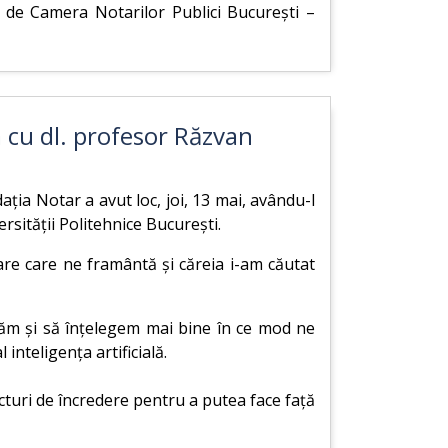
ă de Camera Notarilor Publici București –
a cu dl. profesor Răzvan
ția Notar a avut loc, joi, 13 mai, avându-l
sității Politehnice București.
re care ne framântă și căreia i-am căutat
ltăm și să înțelegem mai bine în ce mod ne
inteligența artificială.
cturi de încredere pentru a putea face față