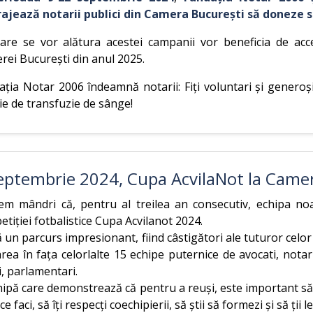
rajează notarii publici din Camera București să doneze 
care se vor alătura acestei campanii vor beneficia de acc
rei București din anul 2025.
ția Notar 2006 îndeamnă notarii: Fiți voluntari și generoși
e de transfuzie de sânge!
eptembrie 2024, Cupa AcvilaNot la Came
em mândri că, pentru al treilea an consecutiv, echipa noa
tiției fotbalistice Cupa Acvilanot 2024.
un parcurs impresionant, fiind câstigători ale tuturor celor
rea în fața celorlalte 15 echipe puternice de avocati, notar
i, parlamentari.
ipă care demonstrează că pentru a reuși, este important să fi
ce faci, să îți respecți coechipierii, să știi să formezi și să ții