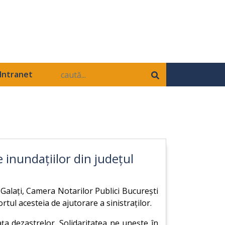
Intranet
 inundațiilor din județul
l Galați, Camera Notarilor Publici București
ortul acesteia de ajutorare a sinistraților.
ața dezastrelor. Solidaritatea ne unește în