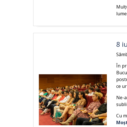
Mulț
lumea
8 i
Sâmbă
În p
Bucur
post
ce ur
Ne-a
subli
Cu ma
Moșt