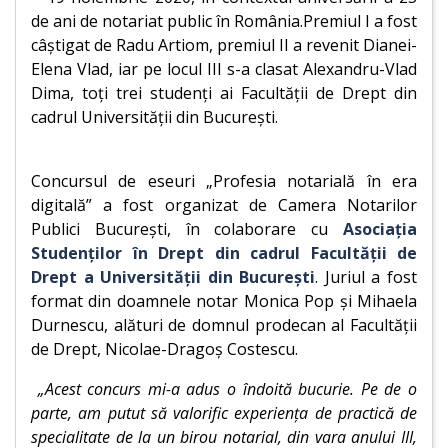
de ani de notariat public în România.Premiul I a fost
câştigat de Radu Artiom, premiul II a revenit Dianei-
Elena Vlad, iar pe locul III s-a clasat Alexandru-Vlad
Dima, toți trei studenţi ai Facultăţii de Drept din
cadrul Universităţii din Bucureşti.
Concursul de eseuri „Profesia notarială în era
digitală” a fost organizat de Camera Notarilor
Publici Bucureşti, în colaborare cu
Asociaţia
Studenţilor în Drept din cadrul Facultăţii de
Drept a Universităţii din Bucureşti
. Juriul a fost
format din doamnele notar Monica Pop şi Mihaela
Durnescu, alături de domnul prodecan al Facultăţii
de Drept, Nicolae-Dragoş Costescu.
„Acest concurs mi-a adus o îndoită bucurie. Pe de o
parte, am putut să valorific experienţa de practică de
specialitate de la un birou notarial, din vara anului III,