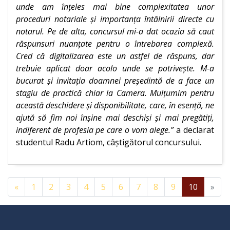
unde am înţeles mai bine complexitatea unor
proceduri notariale şi importanţa întâlnirii directe cu
notarul. Pe de alta, concursul mi-a dat ocazia să caut
răspunsuri nuanţate pentru o întrebarea complexă.
Cred că digitalizarea este un astfel de răspuns, dar
trebuie aplicat doar acolo unde se potriveşte. M-a
bucurat şi invitaţia doamnei preşedintă de a face un
stagiu de practică chiar la Camera. Mulţumim pentru
această deschidere şi disponibilitate, care, în esenţă, ne
ajută să fim noi înşine mai deschişi şi mai pregătiţi,
indiferent de profesia pe care o vom alege.”
a declarat
studentul Radu Artiom, câştigătorul concursului.
«
1
2
3
4
5
6
7
8
9
10
»