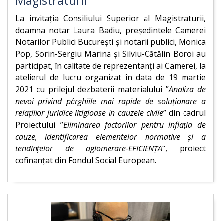
Magistraturii
La invitația Consiliului Superior al Magistraturii,
doamna notar Laura Badiu, președintele Camerei
Notarilor Publici București și notarii publici, Monica
Pop, Sorin-Sergiu Marina și Silviu-Cătălin Boroi au
participat, în calitate de reprezentanți ai Camerei, la
atelierul de lucru organizat în data de 19 martie
2021 cu prilejul dezbaterii materialului ”
Analiza de
nevoi privind pârghiile mai rapide de soluționare a
relațiilor juridice litigioase în cauzele civile
” din cadrul
Proiectului ”
Eliminarea factorilor pentru inflația de
cauze, identificarea elementelor normative și a
tendințelor de aglomerare-EFICIENȚA
”, proiect
cofinanțat din Fondul Social European.